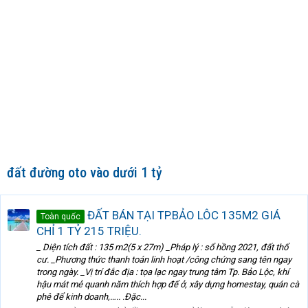
đất đường oto vào dưới 1 tỷ
ĐẤT BÁN TẠI TP.BẢO LÔC 135M2 GIÁ
Toàn quốc
CHỈ 1 TỶ 215 TRIỆU.
_ Diện tích đất : 135 m2(5 x 27m) _Pháp lý : sổ hồng 2021, đất thổ
cư. _Phương thức thanh toán linh hoạt /công chứng sang tên ngay
trong ngày. _Vị trí đắc địa : tọa lạc ngay trung tâm Tp. Bảo Lộc, khí
hậu mát mẻ quanh năm thích hợp để ở, xây dựng homestay, quán cà
phê để kinh doanh,….. .Đặc...