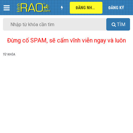
ĐĂNG NHẬP
ĐĂNG KÝ
TÌM
Đừng cố SPAM, sẽ cấm vĩnh viễn ngay và luôn
TỪ KHÓA