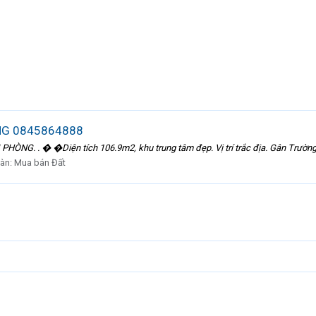
NG 0845864888
G. . � �Diện tích 106.9m2, khu trung tâm đẹp. Vị trí trắc địa. Gân Trường họ
đàn:
Mua bán Đất