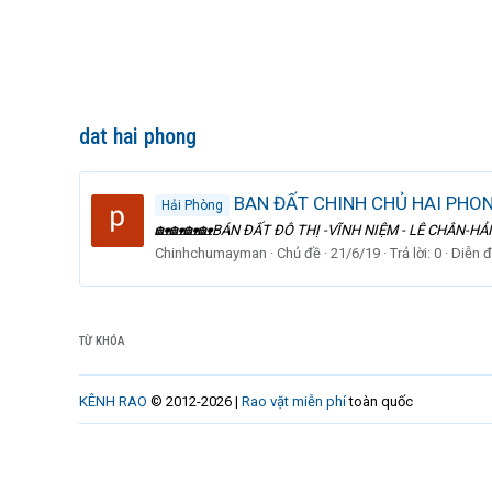
dat hai phong
BAN ĐẤT CHINH CHỦ HAI PHO
Hải Phòng
🏡🏡🏡🏡BÁN ĐẤT ĐÔ THỊ -VĨNH NIỆM - LÊ CHÂN-HẢI PHÒN
Chinhchumayman
Chủ đề
21/6/19
Trả lời: 0
Diễn 
TỪ KHÓA
KÊNH RAO
© 2012-2026 |
Rao vặt miễn phí
toàn quốc