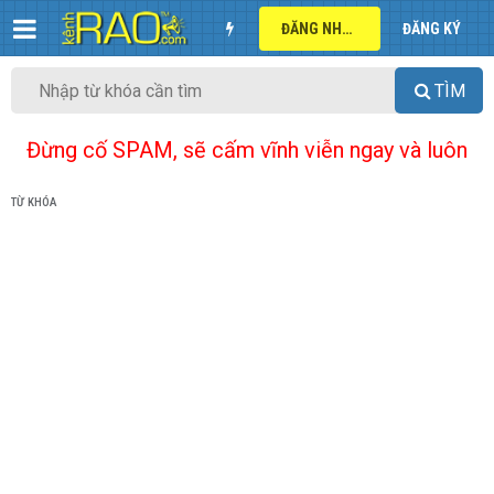
ĐĂNG NHẬP
ĐĂNG KÝ
TÌM
Đừng cố SPAM, sẽ cấm vĩnh viễn ngay và luôn
TỪ KHÓA