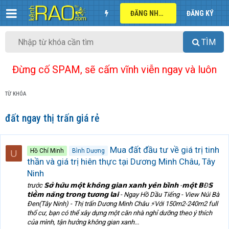
ĐĂNG NHẬP
ĐĂNG KÝ
TÌM
Đừng cố SPAM, sẽ cấm vĩnh viễn ngay và luôn
TỪ KHÓA
đất ngay thị trấn giá rẻ
Mua đất đầu tư về giá trị tinh
Hồ Chí Minh
Bình Dương
U
thần và giá trị hiên thực tại Dương Minh Châu, Tây
Ninh
trước 𝗦𝗼̛̉ 𝗵𝘂̛̃𝘂 𝗺𝗼̣̂𝘁 𝗸𝗵𝗼̂𝗻𝗴 𝗴𝗶𝗮𝗻 𝘅𝗮𝗻𝗵 𝘆𝗲̂𝗻 𝗯𝗶̀𝗻𝗵 -𝗺𝗼̣̂𝘁 𝗕Đ𝗦
𝘁𝗶𝗲̂̀𝗺 𝗻𝗮̆𝗻𝗴 𝘁𝗿𝗼𝗻𝗴 𝘁𝘂̛𝗼̛𝗻𝗴 𝗹𝗮𝗶 - Ngay Hồ Dầu Tiếng - View Núi Bà
Đen(Tây Ninh) - Thị trấn Dương Minh Châu ⚡️Với 150m2-240m2 full
thổ cư, bạn có thể xây dựng một căn nhà nghỉ dưỡng theo ý thích
của mình, tận hưởng không gian xanh...