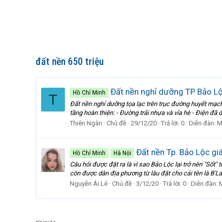
đất nền 650 triệu
Đất nền nghỉ dưỡng TP Bảo Lộ
Hồ Chí Minh
T
Đất nền nghỉ dưỡng tọa lạc trên trục đường huyết mạ
tầng hoàn thiện: - Đường trải nhựa và vỉa hè - Điện đã
Thiên Ngân
Chủ đề
29/12/20
Trả lời: 0
Diễn đàn:
M
Đất nền Tp. Bảo Lộc gi
Hồ Chí Minh
Hà Nội
Câu hỏi được đặt ra là vì sao Bảo Lộc lại trở nên "Sốt
còn được dân địa phương từ lâu đặt cho cái tên là B'La
Nguyễn Ái Lê
Chủ đề
3/12/20
Trả lời: 0
Diễn đàn: