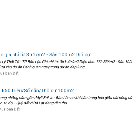
c giá chỉ từ 3tr1/m2 - Sẵn 100m2 thổ cư
ch Lý Thái Tổ - TP Bảo Lộc Giá chỉ từ: 3tr1-4tr/m2 Diện tích: 172-836m2 - Sẵ
 đưa vào dự án Cảnh quan ngay trong dự án đẹp lung...
ua bán Đất
á 650 triệu/Sổ sẵn/Thổ cư 100m2.
" trong những năm gần đây? Bởi vì: - Bảo Lộc có khí hậu trung hòa giữa cái nóng 
o 16 độ. - Quỹ đất ở Đà Lạt đang dần thu...
Mua bán Đất