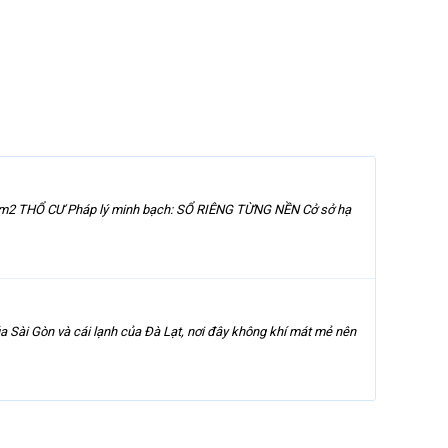
n 100m2 THỔ CƯ Pháp lý minh bạch: SỔ RIÊNG TỪNG NỀN Cở sở hạ
của Sài Gòn và cái lạnh của Đà Lạt, nơi đây không khí mát mẻ nên