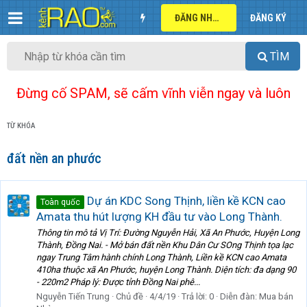
ĐĂNG NHẬP
ĐĂNG KÝ
TÌM
Đừng cố SPAM, sẽ cấm vĩnh viễn ngay và luôn
TỪ KHÓA
đất nền an phước
Dự án KDC Song Thịnh, liền kề KCN cao
Toàn quốc
Amata thu hút lượng KH đầu tư vào Long Thành.
Thông tin mô tả Vị Trí: Đường Nguyễn Hải, Xã An Phước, Huyện Long
Thành, Đồng Nai. - Mở bán đất nền Khu Dân Cư SOng Thịnh tọa lạc
ngay Trung Tâm hành chính Long Thành, Liền kề KCN cao Amata
410ha thuộc xã An Phước, huyện Long Thành. Diện tích: đa dạng 90
- 220m2 Pháp lý: Được tỉnh Đồng Nai phê...
Nguyễn Tiến Trung
Chủ đề
4/4/19
Trả lời: 0
Diễn đàn:
Mua bán