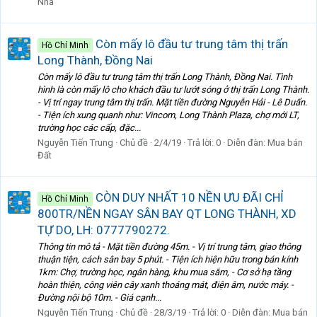
Nhà
Còn mấy lô đầu tư trung tâm thị trấn
Hồ Chí Minh
Long Thành, Đồng Nai
Còn mấy lô đầu tư trung tâm thị trấn Long Thành, Đồng Nai. Tình
hình là còn mấy lô cho khách đầu tư lướt sóng ở thị trấn Long Thành.
- Vị trí ngay trung tâm thị trấn. Mặt tiền đường Nguyễn Hải - Lê Duẩn.
- Tiện ích xung quanh như: Vincom, Long Thành Plaza, chợ mới LT,
trường học các cấp, đặc...
Nguyễn Tiến Trung
Chủ đề
2/4/19
Trả lời: 0
Diễn đàn:
Mua bán
Đất
CÒN DUY NHẤT 10 NỀN ƯU ĐÃI CHỈ
Hồ Chí Minh
800TR/NỀN NGAY SÂN BAY QT LONG THÀNH, XD
TỰ DO, LH: 0777790272.
Thông tin mô tả - Mặt tiền đường 45m. - Vị trí trung tâm, giao thông
thuận tiện, cách sân bay 5 phút. - Tiện ích hiện hữu trong bán kính
1km: Chợ, trường học, ngân hàng, khu mua sắm, - Cơ sở hạ tầng
hoàn thiện, công viên cây xanh thoáng mát, điện âm, nước máy. -
Đường nội bộ 10m. - Giá cạnh...
Nguyễn Tiến Trung
Chủ đề
28/3/19
Trả lời: 0
Diễn đàn:
Mua bán