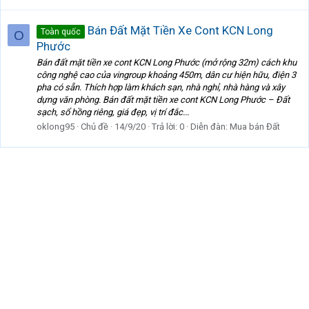
Bán Đất Mặt Tiền Xe Cont KCN Long
Toàn quốc
O
Phước
Bán đất mặt tiền xe cont KCN Long Phước (mở rộng 32m) cách khu
công nghệ cao của vingroup khoảng 450m, dân cư hiện hữu, điện 3
pha có sẵn. Thích hợp làm khách sạn, nhà nghỉ, nhà hàng và xây
dựng văn phòng. Bán đất mặt tiền xe cont KCN Long Phước – Đất
sạch, sổ hồng riêng, giá đẹp, vị trí đắc...
oklong95
Chủ đề
14/9/20
Trả lời: 0
Diễn đàn:
Mua bán Đất