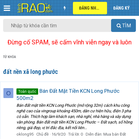
ĐĂNG NHẬP
ĐĂNG KÝ
TÌM
Đừng cố SPAM, sẽ cấm vĩnh viễn ngay và luôn
TỪ KHÓA
đất nền xã long phước
Bán Đất Mặt Tiền KCN Long Phước
Toàn quốc
O
500m2
Bán đất mặt tiền KCN Long Phước (mở rộng 32m) cách khu công
nghệ cao của vingroup khoảng 450m, dân cư hiện hữu, điện 3 pha
có sẵn. Thích hợp làm khách sạn, nhà nghỉ, nhà hàng và xây dựng
văn phòng. Bán đất mặt tiền KCN Long Phước – Đất sạch, sổ hồng
riêng, giá đẹp, vị trí đắc địa, kết nối liên...
oklong95
Chủ đề
16/9/20
Trả lời: 0
Diễn đàn:
Mua bán Đất