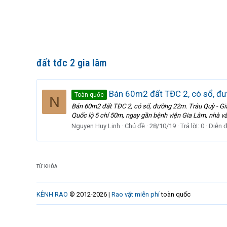
đất tđc 2 gia lâm
Bán 60m2 đất TĐC 2, có sổ, đường
Toàn quốc
N
Bán 60m2 đất TĐC 2, có sổ, đường 22m. Trâu Quỳ - Gia 
Quốc lộ 5 chỉ 50m, ngay gần bệnh viện Gia Lâm, nhà v
Nguyen Huy Linh
Chủ đề
28/10/19
Trả lời: 0
Diễn 
TỪ KHÓA
KÊNH RAO
© 2012-2026 |
Rao vặt miễn phí
toàn quốc