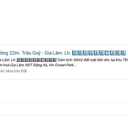
 22m. Trâu Quỳ - Gia Lâm. Lh: 0️⃣8️⃣4️⃣4️⃣4️⃣6️⃣7️⃣4️⃣8️⃣6️⃣
Lâm. Lh: 0️⃣8️⃣4️⃣4️⃣4️⃣6️⃣7️⃣4️⃣8️⃣6️⃣ Diện tích: 60m2 đất mặt tiền 4m, tại kh
ăn hoá Gia Lâm, KĐT Đặng Xá, Vin Ocean Park...
đàn:
Mua bán Đất