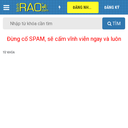
ĐĂNG NHẬP
ĐĂNG KÝ
TÌM
Đừng cố SPAM, sẽ cấm vĩnh viễn ngay và luôn
TỪ KHÓA