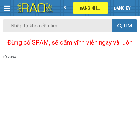
ĐĂNG NHẬP
ĐĂNG KÝ
TÌM
Đừng cố SPAM, sẽ cấm vĩnh viễn ngay và luôn
TỪ KHÓA