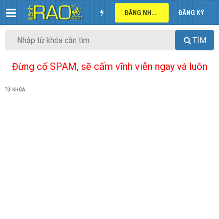
ĐĂNG NHẬP
ĐĂNG KÝ
TÌM
Đừng cố SPAM, sẽ cấm vĩnh viễn ngay và luôn
TỪ KHÓA