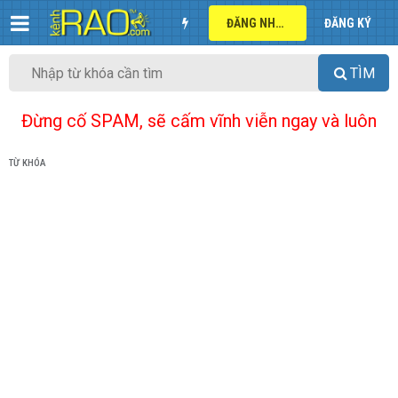
ĐĂNG NHẬP
ĐĂNG KÝ
TÌM
Đừng cố SPAM, sẽ cấm vĩnh viễn ngay và luôn
TỪ KHÓA