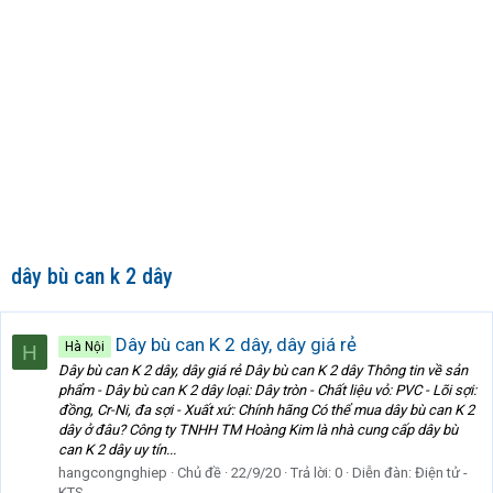
dây bù can k 2 dây
Dây bù can K 2 dây, dây giá rẻ
Hà Nội
H
Dây bù can K 2 dây, dây giá rẻ Dây bù can K 2 dây Thông tin về sản
phẩm - Dây bù can K 2 dây loại: Dây tròn - Chất liệu vỏ: PVC - Lõi sợi:
đồng, Cr-Ni, đa sợi - Xuất xứ: Chính hãng Có thể mua dây bù can K 2
dây ở đâu? Công ty TNHH TM Hoàng Kim là nhà cung cấp dây bù
can K 2 dây uy tín...
hangcongnghiep
Chủ đề
22/9/20
Trả lời: 0
Diễn đàn:
Điện tử -
KTS