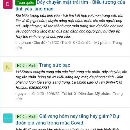
Dây chuyền mặt trái tim - Biểu tượng của
Toàn quốc
tình yêu lãng mạn
Khi biểu tượng của tình yêu - trái tim kết hợp với món trang sức tôn
lên vẻ đẹp gợi cảm, duyên dáng một cách khéo léo của người phụ
nữ - dây chuyền, sẽ tạo thành một món trang sức đại diện cho tình
yêu ngọt ngào, lãng mạn của bạn dành cho người phụ nữ đẹp ấy.
Hãy tôn vinh nàng và tình yêu của...
thaipham
Chủ đề
1/7/22
Trả lời: 0
Diễn đàn:
Mỹ phẩm - Trang
sức
Trang sức bạc
Hồ Chí Minh
N
YH Stores chuyên cung cấp các loại trang sức nhẫn, dây chuyền, lắc
tay, lắc chân, bông tai với kiểu dáng đẹp mắt, đa phong cách. Giúp
phái nữ luôn tỏa sáng, sang trọng. Cù Chính Lan- Q.Tân Bình-HCM
Hotline: 0363067731
nguyenn
Chủ đề
10/6/22
Trả lời: 0
Diễn đàn:
Mỹ phẩm - Trang
sức
Giá vàng hôm nay tăng hay giảm? Dự
Hồ Chí Minh
đoán giá vàng trong mùa Covid
Vấn đề được quan tâm nhất trong thời gian qua là tình hình dịch