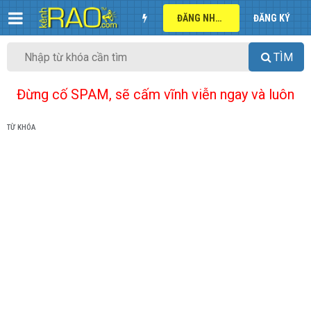
ĐĂNG NHẬP
ĐĂNG KÝ
TÌM
Đừng cố SPAM, sẽ cấm vĩnh viễn ngay và luôn
TỪ KHÓA