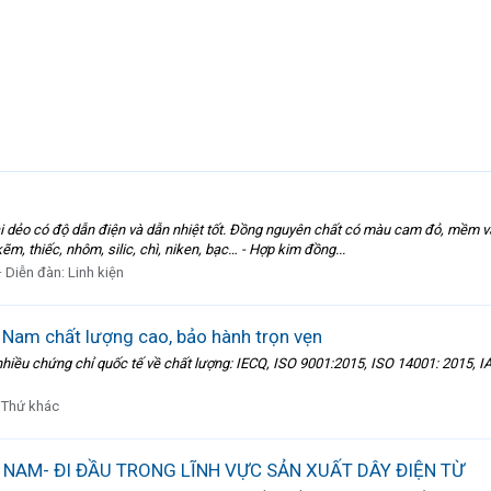
dẻo có độ dẫn điện và dẫn nhiệt tốt. Đồng nguyên chất có màu cam đỏ, mềm v
, thiếc, nhôm, silic, chì, niken, bạc… - Hợp kim đồng...
Diễn đàn:
Linh kiện
 Nam chất lượng cao, bảo hành trọn vẹn
iều chứng chỉ quốc tế về chất lượng: IECQ, ISO 9001:2015, ISO 14001: 2015, 
:
Thứ khác
 NAM- ĐI ĐẦU TRONG LĨNH VỰC SẢN XUẤT DÂY ĐIỆN TỪ