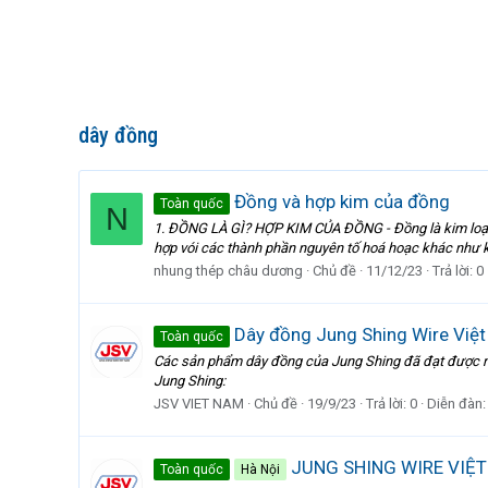
dây đồng
Đồng và hợp kim của đồng
Toàn quốc
N
1. ĐỒNG LÀ GÌ? HỢP KIM CỦA ĐỒNG - Đồng là kim loại 
hợp vói các thành phần nguyên tố hoá hoạc khác như kẽm
nhung thép châu dương
Chủ đề
11/12/23
Trả lời: 0
Dây đồng Jung Shing Wire Việt
Toàn quốc
Các sản phẩm dây đồng của Jung Shing đã đạt được nh
Jung Shing:
JSV VIET NAM
Chủ đề
19/9/23
Trả lời: 0
Diễn đàn
JUNG SHING WIRE VIỆT
Toàn quốc
Hà Nội