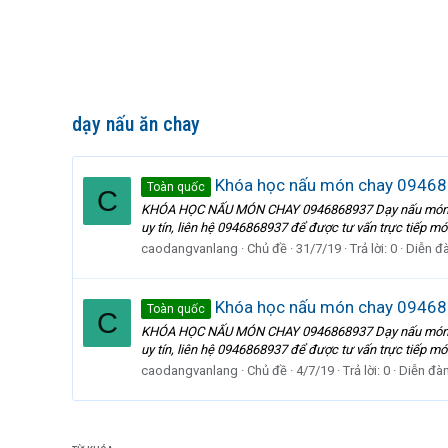
dạy nấu ăn chay
Khóa học nấu món chay 094686
Toàn quốc
C
KHÓA HỌC NẤU MÓN CHAY 0946868937 Dạy nấu món ch
uy tín, liên hệ 0946868937 để được tư vấn trực tiếp m
caodangvanlang
Chủ đề
31/7/19
Trả lời: 0
Diễn đ
Khóa học nấu món chay 0946
Toàn quốc
C
KHÓA HỌC NẤU MÓN CHAY 0946868937 Dạy nấu món ch
uy tín, liên hệ 0946868937 để được tư vấn trực tiếp m
caodangvanlang
Chủ đề
4/7/19
Trả lời: 0
Diễn đà