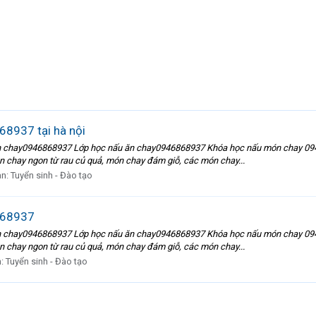
8937 tại hà nội
ay0946868937 Lớp học nấu ăn chay0946868937 Khóa học nấu món chay 09468
ón chay ngon từ rau củ quả, món chay đám giỗ, các món chay...
àn:
Tuyển sinh - Đào tạo
868937
ay0946868937 Lớp học nấu ăn chay0946868937 Khóa học nấu món chay 09468
ón chay ngon từ rau củ quả, món chay đám giỗ, các món chay...
n:
Tuyển sinh - Đào tạo