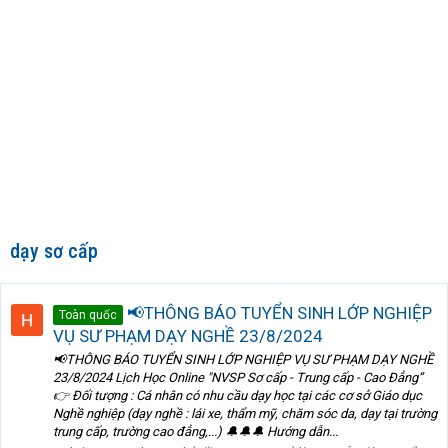
dạy sơ cấp
📢THÔNG BÁO TUYỂN SINH LỚP NGHIỆP
Toàn quốc
VỤ SƯ PHẠM DẠY NGHỀ 23/8/2024
📢THÔNG BÁO TUYỂN SINH LỚP NGHIỆP VỤ SƯ PHẠM DẠY NGHỀ
23/8/2024 Lịch Học Online "NVSP Sơ cấp - Trung cấp - Cao Đẳng”
👉 Đối tượng : Cá nhân có nhu cầu dạy học tại các cơ sở Giáo dục
Nghề nghiệp (dạy nghề : lái xe, thẩm mỹ, chăm sóc da, dạy tại trường
trung cấp, trường cao đẳng,...) 🔔🔔🔔 Hướng dẫn...