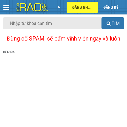
ĐĂNG NHẬP
ĐĂNG KÝ
TÌM
Đừng cố SPAM, sẽ cấm vĩnh viễn ngay và luôn
TỪ KHÓA