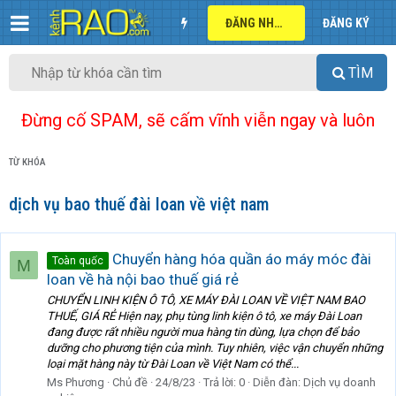
ĐĂNG NHẬP
ĐĂNG KÝ
TÌM
Đừng cố SPAM, sẽ cấm vĩnh viễn ngay và luôn
TỪ KHÓA
dịch vụ bao thuế đài loan về việt nam
Chuyển hàng hóa quần áo máy móc đài
Toàn quốc
M
loan về hà nội bao thuế giá rẻ
CHUYỂN LINH KIỆN Ô TÔ, XE MÁY ĐÀI LOAN VỀ VIỆT NAM BAO
THUẾ, GIÁ RẺ Hiện nay, phụ tùng linh kiện ô tô, xe máy Đài Loan
đang được rất nhiều người mua hàng tin dùng, lựa chọn để bảo
dưỡng cho phương tiện của mình. Tuy nhiên, việc vận chuyển những
loại mặt hàng này từ Đài Loan về Việt Nam có thể...
Ms Phương
Chủ đề
24/8/23
Trả lời: 0
Diễn đàn:
Dịch vụ doanh