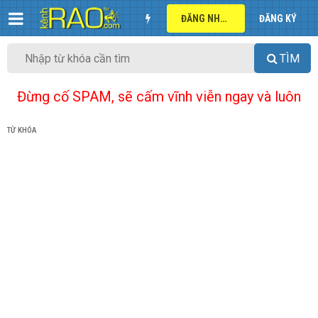
ĐĂNG NHẬP
ĐĂNG KÝ
TÌM
Đừng cố SPAM, sẽ cấm vĩnh viễn ngay và luôn
TỪ KHÓA