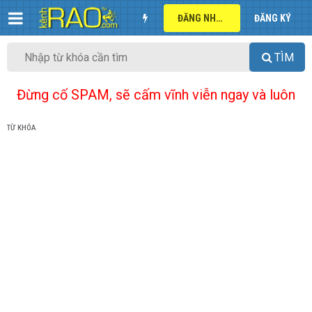
ĐĂNG NHẬP
ĐĂNG KÝ
TÌM
Đừng cố SPAM, sẽ cấm vĩnh viễn ngay và luôn
TỪ KHÓA