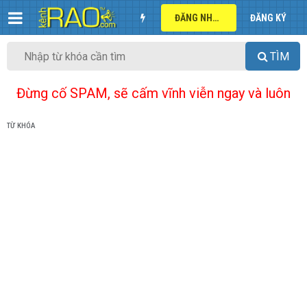
ĐĂNG NHẬP
ĐĂNG KÝ
TÌM
Đừng cố SPAM, sẽ cấm vĩnh viễn ngay và luôn
TỪ KHÓA