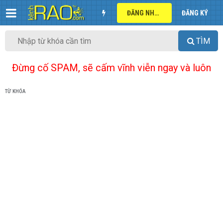
ĐĂNG NHẬP
ĐĂNG KÝ
TÌM
Đừng cố SPAM, sẽ cấm vĩnh viễn ngay và luôn
TỪ KHÓA