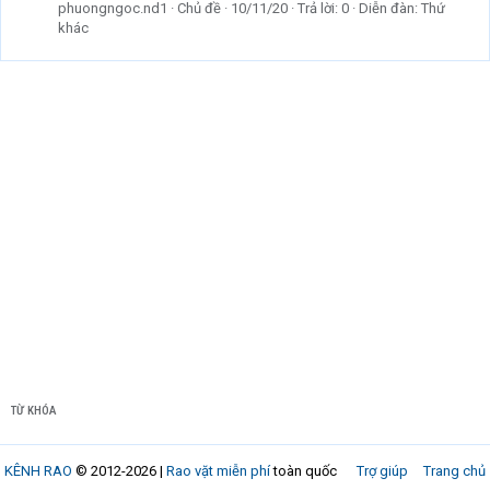
phuongngoc.nd1
Chủ đề
10/11/20
Trả lời: 0
Diễn đàn:
Thứ
khác
TỪ KHÓA
KÊNH RAO
© 2012-2026 |
Rao vặt miễn phí
toàn quốc
Trợ giúp
Trang chủ