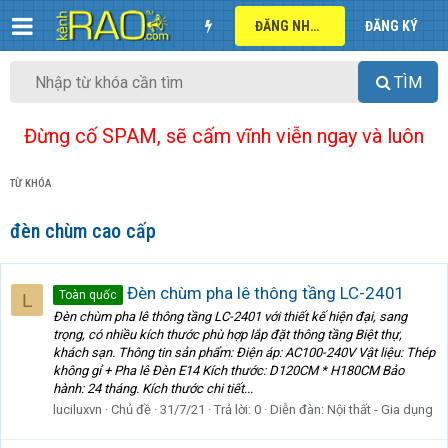
ĐĂNG NHẬP
ĐĂNG KÝ
TÌM
Đừng cố SPAM, sẽ cấm vĩnh viễn ngay và luôn
TỪ KHÓA
đèn chùm cao cấp
Đèn chùm pha lê thông tầng LC-2401
Toàn quốc
L
Đèn chùm pha lê thông tầng LC-2401 với thiết kế hiện đại, sang
trọng, có nhiều kích thước phù hợp lắp đặt thông tầng Biệt thự,
khách sạn. Thông tin sản phẩm: Điện áp: AC100-240V Vật liệu: Thép
không gỉ + Pha lê Đèn E14 Kích thước: D120CM * H180CM Bảo
hành: 24 tháng. Kích thước chi tiết...
luciluxvn
Chủ đề
31/7/21
Trả lời: 0
Diễn đàn:
Nội thất - Gia dụng