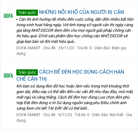
NHỮNG NỖI KHỔ CỦA NGƯỜI BỊ CẬN
Toàn quốc
▪️ Cận thị ảnh hưởng rất nhiều đến cuộc sống, dẫn đến nhiều bất tiện
trong sinh hoạt hằng ngày. Với tình trạng số người cận thị ngày càng
gia tăng NHỚ DECOR đem đến cho mọi người giải pháp chống cận
thị hiệu quả. ☑️Với sản phẩm đèn học chống cận NHỚ DECOR sẽ
giúp bạn bảo vệ đôi mắt hiệu quả...
DOFA SMART
Chủ đề
29/11/23
Trả lời: 0
Diễn đàn:
Điện gia
dụng
CÁCH ĐỂ ĐÈN HỌC ĐÚNG CÁCH HẠN
Toàn quốc
CHẾ CẬN THỊ
Khi bạn sử dụng đèn để học hoặc làm việc trong một khoảng thời
gian dài, điều này có thể dẫn đến các vấn đề như đau đầu, mỏi mắt,
mất ngủ và căng thẳng. Cách để đèn học đúng Lựa chọn đèn phù
hợp Đặt đèn đúng vị trí Sử dụng nguồn sáng phụ Điều chỉnh ánh
sáng Xem chi tiết TẠI ĐÂY để có thể biết...
DOFA SMART
Chủ đề
9/11/23
Trả lời: 0
Diễn đàn:
Nội thất - Gia
dụng