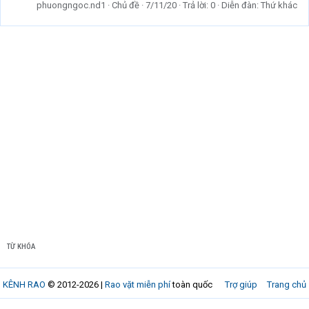
phuongngoc.nd1
Chủ đề
7/11/20
Trả lời: 0
Diễn đàn:
Thứ khác
TỪ KHÓA
KÊNH RAO
© 2012-2026 |
Rao vặt miễn phí
toàn quốc
Trợ giúp
Trang chủ