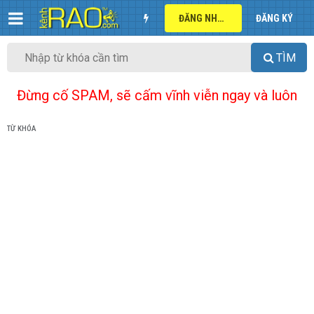
ĐĂNG NHẬP
ĐĂNG KÝ
TÌM
Đừng cố SPAM, sẽ cấm vĩnh viễn ngay và luôn
TỪ KHÓA