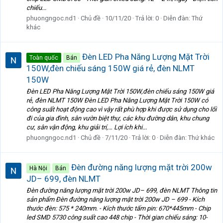
chiếu...
phuongngoc.nd1
Chủ đề
10/11/20
Trả lời: 0
Diễn đàn:
Thứ
khác
Đèn LED Pha Năng Lượng Mặt Trời
Toàn quốc
Bán
150W,đèn chiếu sáng 150W giá rẻ, đèn NLMT
150W
Đèn LED Pha Năng Lượng Mặt Trời 150W,đèn chiếu sáng 150W giá
rẻ, đèn NLMT 150W Đèn LED Pha Năng Lượng Mặt Trời 150W có
công suất hoạt động cao vì vậy rất phù hợp khi được sử dụng cho lối
đi của gia đình, sân vườn biệt thự, các khu đường dân, khu chung
cư, sân vận động, khu giải trí,… Lợi ích khi...
phuongngoc.nd1
Chủ đề
7/11/20
Trả lời: 0
Diễn đàn:
Thứ khác
Đèn đường năng lượng mặt trời 200w
Hà Nội
Bán
JD– 699, đèn NLMT
Đèn đường năng lượng mặt trời 200w JD– 699, đèn NLMT Thông tin
sản phẩm Đèn đường năng lượng mặt trời 200w JD – 699 - Kích
thước đèn: 575 * 240mm. - Kích thước tấm pin: 670*445mm - Chip
led SMD 5730 công suất cao 448 chip - Thời gian chiếu sáng: 10-