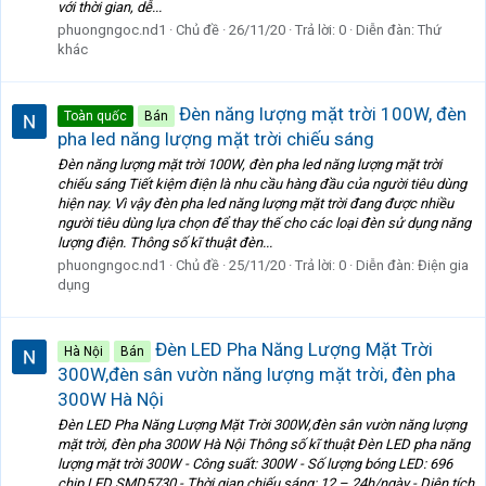
với thời gian, dễ...
phuongngoc.nd1
Chủ đề
26/11/20
Trả lời: 0
Diễn đàn:
Thứ
khác
Đèn năng lượng mặt trời 100W, đèn
Toàn quốc
Bán
pha led năng lượng mặt trời chiếu sáng
Đèn năng lượng mặt trời 100W, đèn pha led năng lượng mặt trời
chiếu sáng Tiết kiệm điện là nhu cầu hàng đầu của người tiêu dùng
hiện nay. Vì vậy đèn pha led năng lượng mặt trời đang được nhiều
người tiêu dùng lựa chọn để thay thế cho các loại đèn sử dụng năng
lượng điện. Thông số kĩ thuật đèn...
phuongngoc.nd1
Chủ đề
25/11/20
Trả lời: 0
Diễn đàn:
Điện gia
dụng
Đèn LED Pha Năng Lượng Mặt Trời
Hà Nội
Bán
300W,đèn sân vườn năng lượng mặt trời, đèn pha
300W Hà Nội
Đèn LED Pha Năng Lượng Mặt Trời 300W,đèn sân vườn năng lượng
mặt trời, đèn pha 300W Hà Nội Thông số kĩ thuật Đèn LED pha năng
lượng mặt trời 300W - Công suất: 300W - Số lượng bóng LED: 696
chip LED SMD5730 - Thời gian chiếu sáng: 12 – 24h/ngày - Diện tích