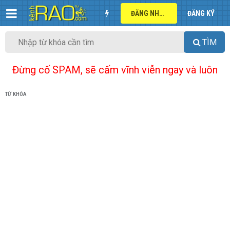
ĐĂNG NHẬP
ĐĂNG KÝ
TÌM
Đừng cố SPAM, sẽ cấm vĩnh viễn ngay và luôn
TỪ KHÓA