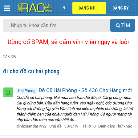
ĐĂNG NHẬP
ĐĂNG KÝ
TÌM
Đừng cố SPAM, sẽ cấm vĩnh viễn ngay và luôn
TỪ KHÓA
đi chợ đồ cũ hải phòng
Đồ Cũ Hải Phòng - Số 436 Chợ Hàng mới
Hải Phòng
D
Chợ đồ cũ hải phòng, Nơi mua bán trao đổi đồ cũ. Cái gì cũng mua,
Cái gì cũng bán. Đều đặn hàng tuần, vào ngày nghỉ, góc đường Chợ
Hàng cắt đường Nguyễn Văn Linh nơi diễn ra phiên chợ Hàng, lại trở
thành điểm hẹn của nhiều người dân Hải Phòng. Có người mang tới
chợ bán đàn mèo con vừa biết ăn...
dinhxuandai1992
Chủ đề
30/3/19
Trả lời: 0
Diễn đàn:
Thứ khác