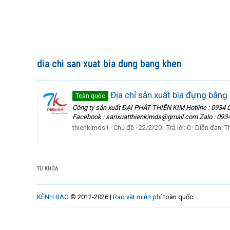
dia chi san xuat bia dung bang khen
Địa chỉ sản xuất bìa đựng bằng 
Toàn quốc
Công ty sản xuất ĐẠI PHÁT THIÊN KIM Hotline : 0934 0
Facebook : sanxuatthienkimds@gmail.com Zalo : 0934 0
thienkimds1
Chủ đề
22/2/20
Trả lời: 0
Diễn đàn:
T
TỪ KHÓA
KÊNH RAO
© 2012-2026 |
Rao vặt miễn phí
toàn quốc