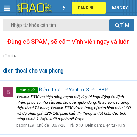
ĐĂNG NHẬP
ĐĂNG KÝ
TÌM
Đừng cố SPAM, sẽ cấm vĩnh viễn ngay và luôn
TỪ KHÓA
dien thoai cho van phong
Điện thoại IP Yealink SIP-T33P
Toàn quốc
B
Yealink T33P có hiệu năng mạnh mẽ, duy trì hoạt động ổn định
nhằm phục vụ nhu cầu liên lạc của người dùng. Khác với các dòng
điện thoại T3 khác, Yealink T33P được trang bị màn hình màu LCD
với độ phân giải 320×240 pixel hiển thị thông tin tốt hơn. Các tính
năng chính 1. Hiệu suất mạnh mẽ Được...
baokha29
Chủ đề
30/7/20
Trả lời: 0
Diễn đàn:
Điện tử - KTS