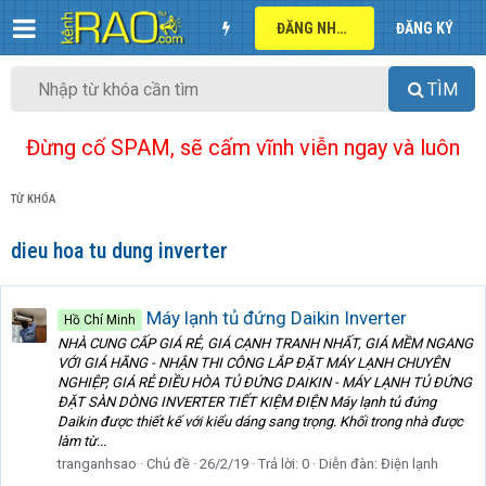
ĐĂNG NHẬP
ĐĂNG KÝ
TÌM
Đừng cố SPAM, sẽ cấm vĩnh viễn ngay và luôn
TỪ KHÓA
dieu hoa tu dung inverter
Máy lạnh tủ đứng Daikin Inverter
Hồ Chí Minh
NHÀ CUNG CẤP GIÁ RẺ, GIÁ CẠNH TRANH NHẤT, GIÁ MỀM NGANG
VỚI GIÁ HÃNG - NHẬN THI CÔNG LẮP ĐẶT MÁY LẠNH CHUYÊN
NGHIỆP, GIÁ RẺ ĐIỀU HÒA TỦ ĐỨNG DAIKIN - MÁY LẠNH TỦ ĐỨNG
ĐẶT SÀN DÒNG INVERTER TIẾT KIỆM ĐIỆN Máy lạnh tủ đứng
Daikin được thiết kế với kiểu dáng sang trọng. Khối trong nhà được
làm từ...
tranganhsao
Chủ đề
26/2/19
Trả lời: 0
Diễn đàn:
Điện lạnh