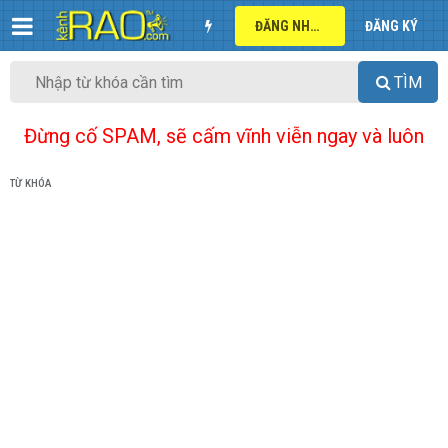
ĐĂNG NHẬP
ĐĂNG KÝ
TÌM
Đừng cố SPAM, sẽ cấm vĩnh viễn ngay và luôn
TỪ KHÓA