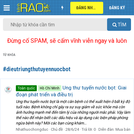
ĐĂNG NHẬP
ĐĂNG KÝ
TÌM
Đừng cố SPAM, sẽ cấm vĩnh viễn ngay và luôn
TỪ KHÓA
#dieutriungthutuyennuocbot
Ung thư tuyến nước bọt: Giai
Toàn quốc
Hồ Chí Minh
đoạn phát triển và điều trị
Ung thư tuyến nước bọt là một căn bệnh có thể xuất hiện ở bất kỳ độ
tuổi nào. Bệnh không chỉ gây ra sự suy giảm về sức khỏe mà còn
ảnh hưởng mạnh mẽ đến tâm lý của những người mắc phải. Vậy làm
thế nào để nhận biết các dấu hiệu và áp dụng các biện pháp phòng
ngừa bệnh này? Mời các bạn cùng khám...
Nhathuochongduc
Chủ đề
28/6/24
Trả lời: 0
Diễn đàn:
Mua bán