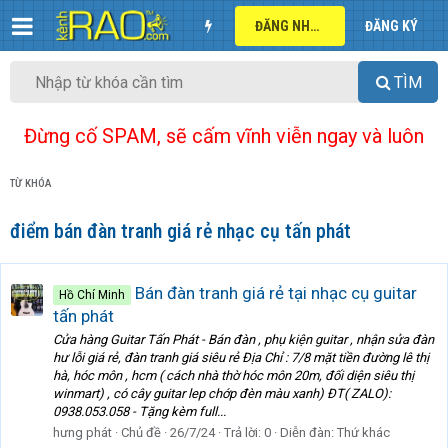
ĐĂNG NHẬP
ĐĂNG KÝ
TÌM
Đừng cố SPAM, sẽ cấm vĩnh viễn ngay và luôn
TỪ KHÓA
điểm bán đàn tranh giá rẻ nhạc cụ tấn phát
Bán đàn tranh giá rẻ tại nhạc cụ guitar
Hồ Chí Minh
tấn phát
Cửa hàng Guitar Tấn Phát - Bán đàn , phụ kiện guitar , nhận sửa đàn
hư lỗi giá rẻ, đàn tranh giá siêu rẻ Địa Chỉ : 7/8 mặt tiền đường lê thị
hà, hóc môn , hcm ( cách nhà thờ hóc môn 20m, đối diện siêu thị
winmart) , có cây guitar lep chớp đèn màu xanh) ĐT( ZALO):
0938.053.058 - Tặng kèm full...
hưng phát
Chủ đề
26/7/24
Trả lời: 0
Diễn đàn:
Thứ khác