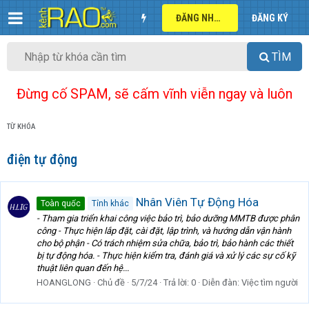
ĐĂNG NHẬP
ĐĂNG KÝ
TÌM
Đừng cố SPAM, sẽ cấm vĩnh viễn ngay và luôn
TỪ KHÓA
điện tự động
Nhân Viên Tự Động Hóa
Toàn quốc
Tỉnh khác
- Tham gia triển khai công việc bảo trì, bảo dưỡng MMTB được phân
công - Thực hiện lắp đặt, cài đặt, lập trình, và hướng dẫn vận hành
cho bộ phận - Có trách nhiệm sửa chữa, bảo trì, bảo hành các thiết
bị tự động hóa. - Thực hiện kiểm tra, đánh giá và xử lý các sự cố kỹ
thuật liên quan đến hệ...
HOANGLONG
Chủ đề
5/7/24
Trả lời: 0
Diễn đàn:
Việc tìm người