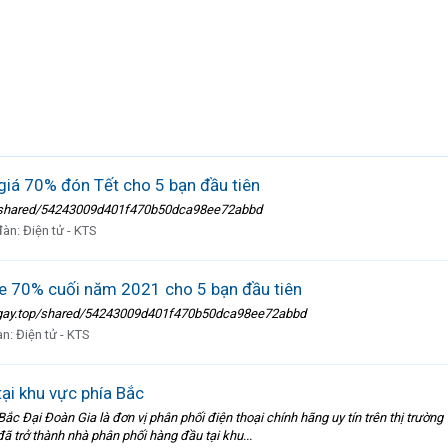
giá 70% đón Tết cho 5 bạn đầu tiên
top/shared/54243009d401f470b50dca98ee72abbd
đàn:
Điện tử - KTS
le 70% cuối năm 2021 cho 5 bạn đầu tiên
emngay.top/shared/54243009d401f470b50dca98ee72abbd
àn:
Điện tử - KTS
tại khu vực phía Bắc
ắc Đại Đoàn Gia là đơn vị phân phối điện thoại chính hãng uy tín trên thị trườn
ã trở thành nhà phân phối hàng đầu tại khu...