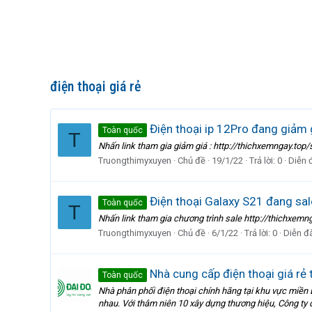
điện thoại giá rẻ
Điện thoại ip 12Pro đang giảm 
Toàn quốc
T
Nhấn link tham gia giảm giá : http://thichxemngay.
Truongthimyxuyen
Chủ đề
19/1/22
Trả lời: 0
Diễn 
Điện thoại Galaxy S21 đang sa
Toàn quốc
T
Nhấn link tham gia chương trình sale http://thichx
Truongthimyxuyen
Chủ đề
6/1/22
Trả lời: 0
Diễn đ
Nhà cung cấp điện thoại giá rẻ 
Toàn quốc
Nhà phân phối điện thoại chính hãng tại khu vực miền B
nhau. Với thâm niên 10 xây dựng thương hiệu, Công ty đ