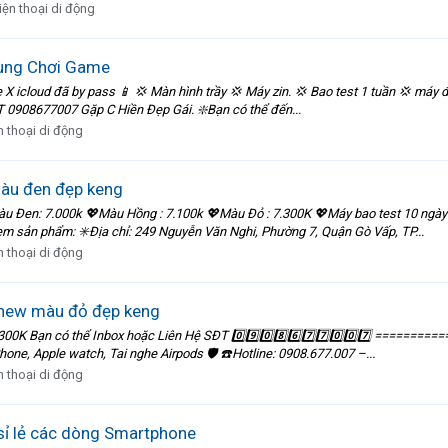
iện thoại di động
Dùng Chơi Game
 icloud đã by pass 📱 💢 Màn hình trầy 💢 Máy zin. 💢 Bao test 1 tuần 💢 máy 
T 0908677007 Gặp C Hiền Đẹp Gái. ❇️Bạn có thể đến...
n thoại di động
màu đen đẹp keng
u Đen: 7.000k 💖Màu Hồng : 7.100k 💖Màu Đỏ : 7.300K 💖Máy bao test 10 ngày 
m sản phẩm: ✳️Địa chỉ: 249 Nguyễn Văn Nghi, Phường 7, Quận Gò Vấp, TP...
n thoại di động
 new màu đỏ đẹp keng
300K Bạn có thể Inbox hoặc Liên Hệ SĐT 0️⃣9️⃣0️⃣8️⃣6️⃣7️⃣7️⃣0️⃣0️⃣7️⃣ ====
ne, Apple watch, Tai nghe Airpods 🛡 ☎️Hotline: 0908.677.007 –...
n thoại di động
ỉ lẻ các dòng Smartphone