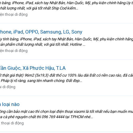
h bảng, iPhone, iPad, xách tay Nhật Bản, Hàn Quốc, Mỹ, phụ kiện chính hãng.Uy tí
lượng nhất, với giá tốt nhất Ship Cod kiểm...
ện thoại di động
Phone, iPad, OPPO, Samsung, LG, Sony
 tính bảng, iPhone, iPad, xách tay Nhật Bản, Hàn Quốc, Mỹ, phụ kiện chính hãng.
phẩm chất lượng nhất, với giá tốt nhất. Hotline ...
ện thoại di động
n Giuộc, Xã Phước Hậu, T.LA
thật giá thật) 96m2 (5x19,3) đất thổ cư 100% lâu dài Đất có nền cao ráo, đã c
Pháp lý rõ ràng, sang tên nhanh chóng. Đất đẹp...
i di động
 loại nào
hông cần bảo mật cao thì chọn loại điện thoại xiaomi là tốt nhất nếu bạn muốn 
ua cà phê nguyên chất thì 096 769 4444 tại TPHCM nhé...
 thoại di động