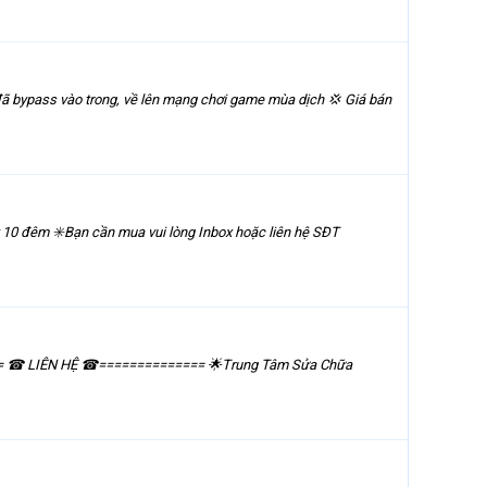
đã bypass vào trong, về lên mạng chơi game mùa dịch 💢 Giá bán
10 đêm ✳️Bạn cần mua vui lòng Inbox hoặc liên hệ SĐT
======= ☎ LIÊN HỆ ☎============== 🌟Trung Tâm Sửa Chữa