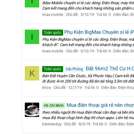
I
iMax Mobile chuyên sỉ lẻ các dòng: Điện thoại, máy tín
Cam kết mang đến cho khách hàng những sản phẩm chất 
imax.mobile
Chủ đề
5/12/19
Trả lời: 0
Diễn đàn:
Đi
Phụ Kiện BigMax Chuyên sỉ lẻ i
Toàn quốc
I
Phụ Kiện BigMax chuyên sỉ lẻ các dòng: Điện thoại, máy
khách đi". Cam kết mang đến cho khách hàng những sản 
imax.mobile
Chủ đề
5/12/19
Trả lời: 0
Diễn đàn:
Đi
Đất 96m2 Thổ Cư H.Cầ
Toàn quốc
Hải Phòng
K
Bán Đất Huyện Cần Giuộc, Xã Phước Hậu ( Cam kết đất 
đi đươc 4<m 200 tới đường đã lên bê tông 3,5m tới đất 
khoa
Chủ đề
12/7/19
Trả lời: 0
Diễn đàn:
Điện thoạ
Mua điện thoại giá rẻ nên chọn
Hồ Chí Minh
theo nhiều người thì mua điện thoại cần đẹp và bền k
mua điệ thoại chụp hình đẹp thì chọn appo. Liên hệ m
trantienduy
Chủ đề
8/5/19
Trả lời: 3
Diễn đàn:
Điện