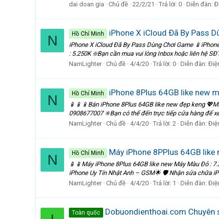
dai doan gia
Chủ đề
22/2/21
Trả lời: 0
Diễn đàn:
Đ
iPhone X iCloud Đã By Pass 
Hồ Chí Minh
N
iPhone X iCloud Đã By Pass Dùng Chơi Game 📱iPhone X
: 5.250K ❇️Bạn cần mua vui lòng Inbox hoặc liên hệ SĐ
NamLighter
Chủ đề
4/4/20
Trả lời: 0
Diễn đàn:
Điệ
iPhone 8Plus 64GB like new 
Hồ Chí Minh
N
📱📱📱Bán iPhone 8Plus 64GB like new đẹp keng 💖Mà
0908677007 ✳️Bạn có thể đến trực tiếp cửa hàng để xe
NamLighter
Chủ đề
4/4/20
Trả lời: 2
Diễn đàn:
Điệ
Máy iPhone 8PPlus 64GB like
Hồ Chí Minh
N
📱📱Máy iPhone 8Plus 64GB like new Máy Màu Đỏ : 7.
iPhone Uy Tín Nhật Anh – GSM🌟 🛡 Nhận sửa chữa iPho
NamLighter
Chủ đề
4/4/20
Trả lời: 1
Diễn đàn:
Điệ
Dobuondienthoai.com Chuyên s
Toàn quốc