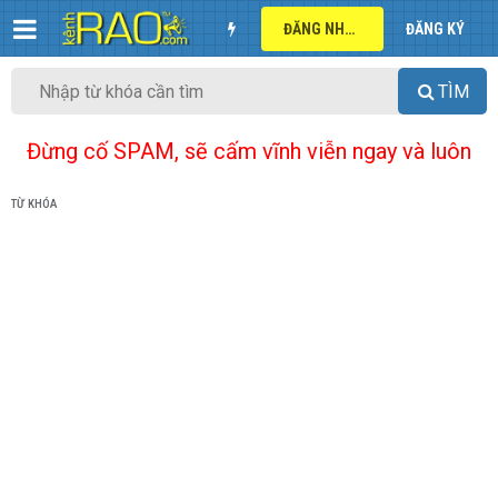
ĐĂNG NHẬP
ĐĂNG KÝ
TÌM
Đừng cố SPAM, sẽ cấm vĩnh viễn ngay và luôn
TỪ KHÓA