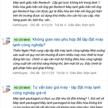
Máy lạnh giấu trần Reetech - Cấp gió tươi, không khí trong lành 1.
Điều hòa giấu trần nối ống gió Reetech Máy lạnh giấu trần nối ống
gió Reetech hay còn được gọi là điều hòa âm trần nối ống gió hiện
trên thị trường được sử dụng khá nhiều cho căn hộ cao cấp, nhà
hàng,quán ăn, biệt thự, văn...
hathihuyen
Chủ đề
6/12/23
Trả lời: 0
Diễn đàn:
Điện lạnh
Không gian nào phù hợp để lắp đặt máy
Hồ Chí Minh
lạnh công nghiệp?
Thiên Ngân Phát cung cấp lắp đặt máy lạnh công nghiệp Nhà xưởng
sản xuất với quy mô lớn thường đi kèm nhiều máy móc thiết bị hoạt
động liên tục. Chính vì vậy cần một hệ thống điều hòa công nghiệp
công suất lớn với khả năng thông khí, làm mát tối ưu. Đây chính là
giải pháp hiệu quả giúp không...
hathihuyen
Chủ đề
23/11/23
Trả lời: 0
Diễn đàn:
Điện lạnh
Tư vấn báo giá máy - lắp đặt máy lạnh
Hồ Chí Minh
công nghiệp giá rẻ
Máy lạnh packaged có thực sự đắt như lời đồn không? 1. Đôi nét về
Máy lạnh packaged Máy lạnh packaged là loại điều hòa không khí
có lưu lượng gió lớn rất phù hợp với không gian rộng như: nhà hàng,