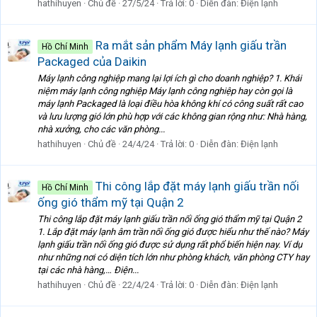
hathihuyen
Chủ đề
27/5/24
Trả lời: 0
Diễn đàn:
Điện lạnh
Ra mắt sản phẩm Máy lạnh giấu trần
Hồ Chí Minh
Packaged của Daikin
Máy lạnh công nghiệp mang lại lợi ích gì cho doanh nghiệp? 1. Khái
niệm máy lạnh công nghiệp Máy lạnh công nghiệp hay còn gọi là
máy lạnh Packaged là loại điều hòa không khí có công suất rất cao
và lưu lượng gió lớn phù hợp với các không gian rộng như: Nhà hàng,
nhà xưởng, cho các văn phòng...
hathihuyen
Chủ đề
24/4/24
Trả lời: 0
Diễn đàn:
Điện lạnh
Thi công lắp đặt máy lạnh giấu trần nối
Hồ Chí Minh
ống gió thẩm mỹ tại Quận 2
Thi công lắp đặt máy lạnh giấu trần nối ống gió thẩm mỹ tại Quận 2
1. Lắp đặt máy lạnh âm trần nối ống gió được hiểu như thế nào? Máy
lạnh giấu trần nối ống gió được sử dụng rất phổ biến hiện nay. Ví dụ
như những nơi có diện tích lớn như phòng khách, văn phòng CTY hay
tại các nhà hàng,… Điện...
hathihuyen
Chủ đề
22/4/24
Trả lời: 0
Diễn đàn:
Điện lạnh