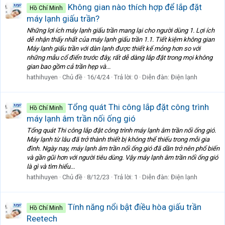
Không gian nào thích hợp để lắp đặt
Hồ Chí Minh
máy lạnh giấu trần?
Những lợi ích máy lạnh giấu trần mang lại cho người dùng 1. Lợi ích
dễ nhận thấy nhất của máy lạnh giấu trần 1.1. Tiết kiệm không gian
Máy lạnh giấu trần với dàn lạnh được thiết kế mỏng hơn so với
những mẫu cổ điển trước đây, rất dễ dàng lắp đặt trong mọi không
gian bao gồm cả trần hẹp và...
hathihuyen
Chủ đề
16/4/24
Trả lời: 0
Diễn đàn:
Điện lạnh
Tổng quát Thi công lắp đặt công trình
Hồ Chí Minh
máy lạnh âm trần nối ống gió
Tổng quát Thi công lắp đặt công trình máy lạnh âm trần nối ống gió.
Máy lạnh từ lâu đã trở thành thiết bị không thể thiếu trong mỗi gia
đình. Ngày nay, máy lạnh âm trần nối ống gió đã dần trở nên phổ biến
và gần gũi hơn với người tiêu dùng. Vậy máy lạnh âm trần nối ống gió
là gì và tìm hiểu...
hathihuyen
Chủ đề
8/12/23
Trả lời: 1
Diễn đàn:
Điện lạnh
Tính năng nổi bật điều hòa giấu trần
Hồ Chí Minh
Reetech