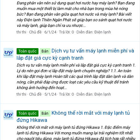
Đang phân vân nên sử dụng quạt hơi nước hay máy lạnh? Bạn đang
muốn mua một thiết bị làm mát cho nhà bạn trong mùa hè nóng
bức? Bạn đang phân vân giữa quạt hơi nước và máy lạnh? Bài viết
này Điện lạnh Thiên Ngân Phát sẽ giúp bạn so sánh quạt hơi nước
và máy lạnh, giúp bạn chỉ ra ưu nhược...
thi thi
Chủ đề
6/1/24
Trả lời: 0
Diễn đàn:
Điện lạnh
Dịch vụ tư vấn máy lạnh miễn phí và
Toàn quốc
Bán
lắp đặt giá cực kỳ cạnh tranh
Dịch vụ tư vấn máy lạnh miễn phí và lắp đặt giá cực kỳ cạnh tranh 1.
Lý do nên gọi đơn vị lắp đặt máy lạnh chuyên nghiệp? 1.1. An toàn
khi lắp đặt máy lạnh Hoàn tất các quá trình lắp đặt dàn lạnh và dàn
nóng, cần phải đáp ứng được loạt các yêu cầu kỹ thuật để tránh
không ảnh hưởng đến hoạt...
thi thi
Chủ đề
5/1/24
Trả lời: 0
Diễn đàn:
Điện lạnh
Không thể rời mắt với máy lạnh tủ
Toàn quốc
Bán
đứng Hikawa
Không thể rời mắt với máy lạnh tủ đứng Hikawa 1. Đặc điểm máy
lạnh tủ đứng Hikawa Với mong muốn mang lại trải nghiệm tốt nhất
cho người tiêu dùng, máy lạnh tủ đứng Hikawa đã tích hợp rất nhiều