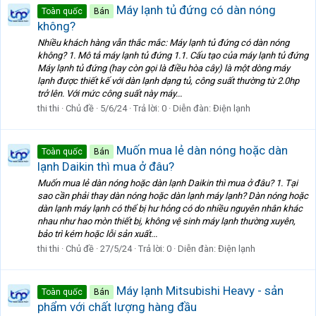
Máy lạnh tủ đứng có dàn nóng
Toàn quốc
Bán
không?
Nhiều khách hàng vẫn thắc mắc: Máy lạnh tủ đứng có dàn nóng
không? 1. Mô tả máy lạnh tủ đứng 1.1. Cấu tạo của máy lạnh tủ đứng
Máy lạnh tủ đứng (hay còn gọi là điều hòa cây) là một dòng máy
lạnh được thiết kế với dàn lạnh dạng tủ, công suất thường từ 2.0hp
trở lên. Với mức công suất này máy...
thi thi
Chủ đề
5/6/24
Trả lời: 0
Diễn đàn:
Điện lạnh
Muốn mua lẻ dàn nóng hoặc dàn
Toàn quốc
Bán
lạnh Daikin thì mua ở đâu?
Muốn mua lẻ dàn nóng hoặc dàn lạnh Daikin thì mua ở đâu? 1. Tại
sao cần phải thay dàn nóng hoặc dàn lạnh máy lạnh? Dàn nóng hoặc
dàn lạnh máy lạnh có thể bị hư hỏng có do nhiều nguyên nhân khác
nhau như hao mòn thiết bị, không vệ sinh máy lạnh thường xuyên,
bảo trì kém hoặc lỗi sản xuất...
thi thi
Chủ đề
27/5/24
Trả lời: 0
Diễn đàn:
Điện lạnh
Máy lạnh Mitsubishi Heavy - sản
Toàn quốc
Bán
phẩm với chất lượng hàng đầu