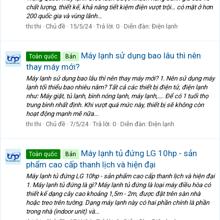
chất lượng, thiết kế, khả năng tiết kiệm điện vượt trội… có mặt ở hơn
200 quốc gia và vùng lãnh...
thi thi
Chủ đề
15/5/24
Trả lời: 0
Diễn đàn:
Điện lạnh
Máy lạnh sử dụng bao lâu thì nên
Toàn quốc
Bán
thay máy mới?
Máy lạnh sử dụng bao lâu thì nên thay máy mới? 1. Nên sử dụng máy
lạnh tối thiểu bao nhiêu năm? Tất cả các thiết bị điện tử, điện lạnh
như: Máy giặt, tủ lạnh, bình nóng lạnh, máy lạnh,…. Để có 1 tuổi thọ
trung bình nhất định. Khi vượt quá mức này, thiết bị sẽ không còn
hoạt động mạnh mẽ nữa...
thi thi
Chủ đề
7/5/24
Trả lời: 0
Diễn đàn:
Điện lạnh
Máy lạnh tủ đứng LG 10hp - sản
Toàn quốc
Bán
phẩm cao cấp thanh lịch và hiện đại
Máy lạnh tủ đứng LG 10hp - sản phẩm cao cấp thanh lịch và hiện đại
1. Máy lạnh tủ đứng là gì? Máy lạnh tủ đứng là loại máy điều hòa có
thiết kế dạng cây cao khoảng 1,5m - 2m, được đặt trên sàn nhà
hoặc treo trên tường. Dạng máy lạnh này có hai phần chính là phần
trong nhà (indoor unit) và...