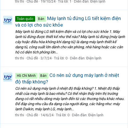
thi thi
Chủ đề
19/10/24
Trả lời: 1
Diễn đàn:
Điện lạnh
Máy lạnh tủ đứng LG tiết kiệm điện
Toàn quốc
Bán
và có lợi cho sức khỏe
Máy lạnh tủ đứng LG tiết kiệm điện và có lợi cho sức khỏe 1. Máy
lạnh tủ đứng được thiết kế như thế nào? Máy lạnh tủ đứng (máy lạnh
cây hoặc điều hòa không khí dạng tủ) là dạng máy lạnh thiết kế
dạng tủ, công suất lớn dành cho văn phòng, nhà hàng hoặc các căn
hộ có diện tích phòng lớn...
thi thi
Chủ đề
3/7/24
Trả lời: 0
Diễn đàn:
Điện lạnh
Có nên sử dụng máy lạnh ở nhiệt
Hồ Chí Minh
Bán
độ thấp không?
Có nên sử dụng máy lạnh ở nhiệt độ thấp không? 1. Nhiệt độ thấp
nhất của máy lạnh là bao nhiêu? Có thể nhận thấy trên thị trường
đang có rất nhiều dòng máy lạnh đến từ các thương hiệu khác nhau.
Để đáp ứng nhu cầu đa dạng của người dùng, các hãng như: máy
lạnh Daikin, máy lạnh LG, máy lạnh...
thi thi
Chủ đề
14/6/24
Trả lời: 0
Diễn đàn:
Điện lạnh