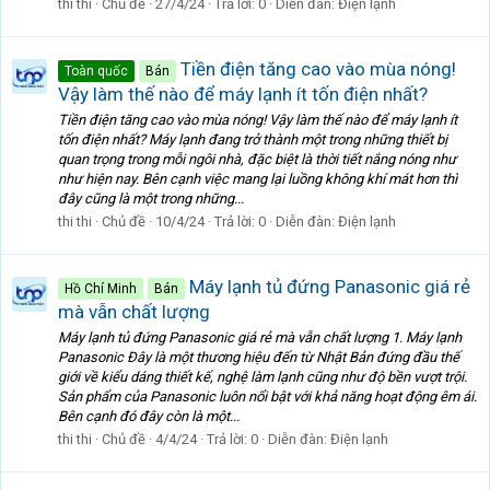
thi thi
Chủ đề
27/4/24
Trả lời: 0
Diễn đàn:
Điện lạnh
Tiền điện tăng cao vào mùa nóng!
Toàn quốc
Bán
Vậy làm thế nào để máy lạnh ít tốn điện nhất?
Tiền điện tăng cao vào mùa nóng! Vậy làm thế nào để máy lạnh ít
tốn điện nhất? Máy lạnh đang trở thành một trong những thiết bị
quan trọng trong mỗi ngôi nhà, đặc biệt là thời tiết nắng nóng như
như hiện nay. Bên cạnh việc mang lại luồng không khí mát hơn thì
đây cũng là một trong những...
thi thi
Chủ đề
10/4/24
Trả lời: 0
Diễn đàn:
Điện lạnh
Máy lạnh tủ đứng Panasonic giá rẻ
Hồ Chí Minh
Bán
mà vẫn chất lượng
Máy lạnh tủ đứng Panasonic giá rẻ mà vẫn chất lượng 1. Máy lạnh
Panasonic Đây là một thương hiệu đến từ Nhật Bản đứng đầu thế
giới về kiểu dáng thiết kế, nghệ làm lạnh cũng như độ bền vượt trội.
Sản phẩm của Panasonic luôn nổi bật với khả năng hoạt động êm ái.
Bên cạnh đó đây còn là một...
thi thi
Chủ đề
4/4/24
Trả lời: 0
Diễn đàn:
Điện lạnh