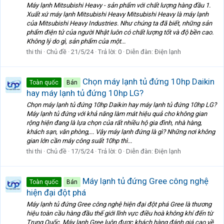
Máy lạnh Mitsubishi Heavy - sản phẩm với chất lượng hàng đầu 1.
Xuất xứ máy lạnh Mitsubishi Heavy Mitsubishi Heavy là máy lạnh
của Mitsubishi Heavy Industries. Như chúng ta đã biết, những sản
phẩm điện tử của người Nhật luôn có chất lượng tốt và độ bền cao.
Không lý do gì, sản phẩm của một...
thi thi
Chủ đề
21/5/24
Trả lời: 0
Diễn đàn:
Điện lạnh
Chọn máy lạnh tủ đứng 10hp Daikin
Toàn quốc
Bán
hay máy lạnh tủ đứng 10hp LG?
Chọn máy lạnh tủ đứng 10hp Daikin hay máy lạnh tủ đứng 10hp LG?
Máy lạnh tủ đứng với khả năng làm mát hiệu quả cho không gian
rộng hiện đang là lựa chọn của rất nhiều hộ gia đình, nhà hàng,
khách sạn, văn phòng,... Vậy máy lạnh đứng là gì? Những nơi không
gian lớn cần máy công suất 10hp thì...
thi thi
Chủ đề
17/5/24
Trả lời: 0
Diễn đàn:
Điện lạnh
Máy lạnh tủ đứng Gree công nghệ
Toàn quốc
Bán
hiện đại đột phá
Máy lạnh tủ đứng Gree công nghệ hiện đại đột phá Gree là thương
hiệu toàn cầu hàng đầu thế giới lĩnh vực điều hoà không khí đến từ
Trung Quốc. Máy lạnh Gree luôn được khách hàng đánh giá cao về