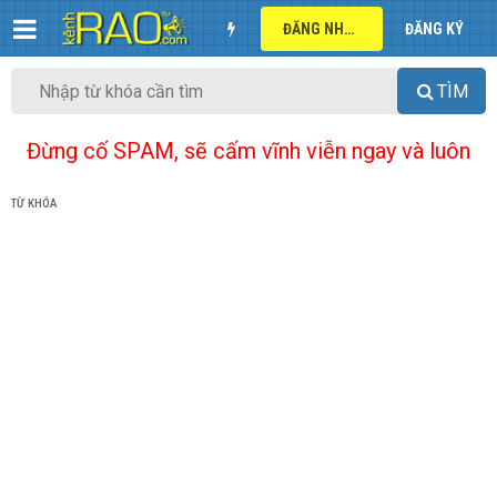
ĐĂNG NHẬP
ĐĂNG KÝ
TÌM
Đừng cố SPAM, sẽ cấm vĩnh viễn ngay và luôn
TỪ KHÓA