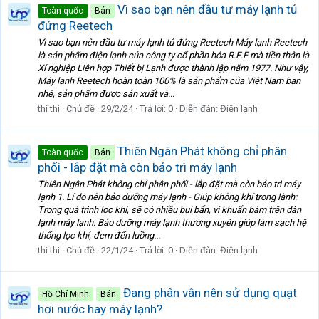
Vì sao bạn nên đầu tư máy lạnh tủ
Toàn quốc
Bán
đứng Reetech
Vì sao bạn nên đầu tư máy lạnh tủ đứng Reetech Máy lạnh Reetech
là sản phẩm điện lạnh của công ty cổ phần hóa R.E.E mà tiền thân là
Xí nghiệp Liên hợp Thiết bị Lạnh được thành lập năm 1977. Như vậy,
Máy lạnh Reetech hoàn toàn 100% là sản phẩm của Việt Nam bạn
nhé, sản phẩm được sản xuất và...
thi thi
Chủ đề
29/2/24
Trả lời: 0
Diễn đàn:
Điện lạnh
Thiên Ngân Phát không chỉ phân
Toàn quốc
Bán
phối - lắp đặt mà còn bảo trì máy lạnh
Thiên Ngân Phát không chỉ phân phối - lắp đặt mà còn bảo trì máy
lạnh 1. Lí do nên bảo dưỡng máy lạnh - Giúp không khí trong lành:
Trong quá trình lọc khí, sẽ có nhiều bụi bẩn, vi khuẩn bám trên dàn
lạnh máy lạnh. Bảo dưỡng máy lạnh thường xuyên giúp làm sạch hệ
thống lọc khí, đem đến luồng...
thi thi
Chủ đề
22/1/24
Trả lời: 0
Diễn đàn:
Điện lạnh
Đang phân vân nên sử dụng quạt
Hồ Chí Minh
Bán
hơi nước hay máy lạnh?