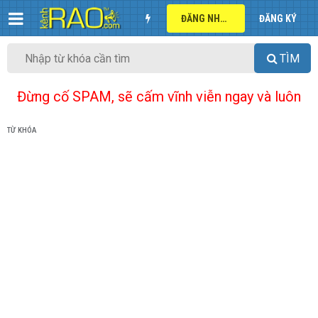
ĐĂNG NHẬP
ĐĂNG KÝ
TÌM
Đừng cố SPAM, sẽ cấm vĩnh viễn ngay và luôn
TỪ KHÓA