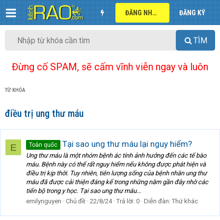
ĐĂNG NHẬP
ĐĂNG KÝ
TÌM
Đừng cố SPAM, sẽ cấm vĩnh viễn ngay và luôn
TỪ KHÓA
điều trị ung thư máu
Tại sao ung thư máu lại nguy hiểm?
Toàn quốc
E
Ung thư máu là một nhóm bệnh ác tính ảnh hưởng đến các tế bào
máu. Bệnh này có thể rất nguy hiểm nếu không được phát hiện và
điều trị kịp thời. Tuy nhiên, tiên lượng sống của bệnh nhân ung thư
máu đã được cải thiện đáng kể trong những năm gần đây nhờ các
tiến bộ trong y học. Tại sao ung thư máu...
emilynguyen
Chủ đề
22/8/24
Trả lời: 0
Diễn đàn:
Thứ khác