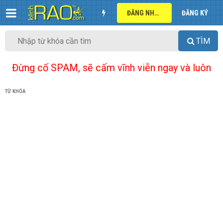
ĐĂNG NHẬP
ĐĂNG KÝ
TÌM
Đừng cố SPAM, sẽ cấm vĩnh viễn ngay và luôn
TỪ KHÓA