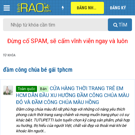
ĐĂNG NHẬP
ĐĂNG KÝ
TÌM
Đừng cố SPAM, sẽ cấm vĩnh viễn ngay và luôn
TỪ KHÓA
đầm công chúa bé gái tphcm
CỬA HÀNG THỜI TRANG TRẺ EM
Toàn quốc
Bán
HCM DẪN ĐẦU XU HƯỚNG ĐẦM CÔNG CHÚA MÀU
ĐỎ VÀ ĐẦM CÔNG CHÚA MÀU HỒNG
Đầm công chúa màu đỏ rất phù hợp với những cô nàng yêu thích
phong cách thời trang sang chảnh và mong muốn trang phục có sự
khác biệt. TUTUPETTI luôn tuyển chọn kỹ càng sản phẩm, phải hợp
xu hướng, thị hiếu của người Việt, chất vải đẹp và thoải mái khi bé
khoác lên người...