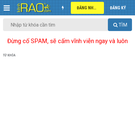
ĐĂNG NHẬP
ĐĂNG KÝ
TÌM
Đừng cố SPAM, sẽ cấm vĩnh viễn ngay và luôn
TỪ KHÓA