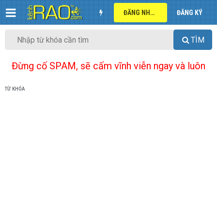
ĐĂNG NHẬP
ĐĂNG KÝ
TÌM
Đừng cố SPAM, sẽ cấm vĩnh viễn ngay và luôn
TỪ KHÓA