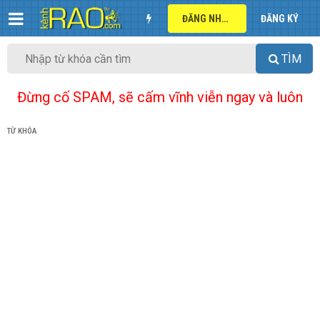
ĐĂNG NHẬP
ĐĂNG KÝ
TÌM
Đừng cố SPAM, sẽ cấm vĩnh viễn ngay và luôn
TỪ KHÓA