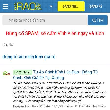
ĐĂNG NHẬP
ĐĂNG KÝ
TÌM
Đừng cố SPAM, sẽ cấm vĩnh viễn ngay và luôn
TỪ KHÓA
đóng tủ áo cánh kính giá rẻ
Tủ Áo Cánh Kính Lùa Đẹp - Đóng Tủ
Hồ Chí Minh
Cánh Kính Giá Rẻ Tại Xưởng
TỦ ÁO CÁNH KÍNH LÙA ĐẸP TPHCM - THI CÔNG TỦ ÁO KÍNH GIÁ
RẺ TẠI XƯỞNG Tủ Áo Cánh Kính Lùa Đẹp Tp.Hcm +99 MẪU TỦ
QUẦN ÁO CÁNH KÍNH HIỆN ĐẠI NHẤT 2023 - Tủ quần áo cánh kính
với thiết kế hiện đại phù hợp với mọi không gian như nhà ở, biệt thư,
căn hộ,… Bên trong tủ được làm bằng chất liệu gỗ...
Nguyễn Thân Bảo
Chủ đề
12/8/23
Trả lời: 0
Diễn đàn:
Nội thất -