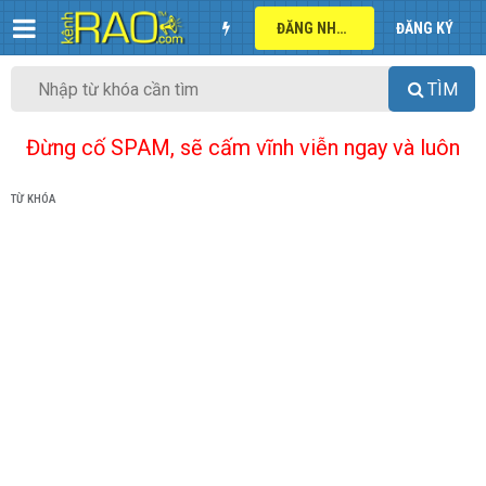
ĐĂNG NHẬP
ĐĂNG KÝ
TÌM
Đừng cố SPAM, sẽ cấm vĩnh viễn ngay và luôn
TỪ KHÓA