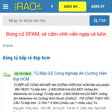
ĐĂNG NHẬP
ĐĂNG KÝ
TÌM
Đừng cố SPAM, sẽ cấm vĩnh viễn ngay và luôn
TỪ KHÓA
đóng tủ bếp rẻ đẹp hcm
Tủ Bếp Gỗ Công Nghiệp An Cường Hiện
Hồ Chí Minh
Đại HCM
TỦ BẾP GỖ CÔNG NGHIỆP AN CƯỜNG HIỆN ĐẠI HCM Mã sản phẩm
: BN-TB291 Tủ bếp trên : 2.400.000đ/md (Gỗ MDF chống ẩm
Melamine An Cường) Tủ bếp dưới : 2.800.000đ/md (Gỗ MDF chống
ẩm Melamine An Cường) Kích thước (DxRxC) : THI CÔNG THEO YÊU
CẦU Tủ bếp trên : 0.70m * 0.30m (chiều cao * chiều sâu) Tủ...
Nguyễn Thân Bảo
Chủ đề
8/12/20
Trả lời: 0
Diễn đàn:
Nội thất -