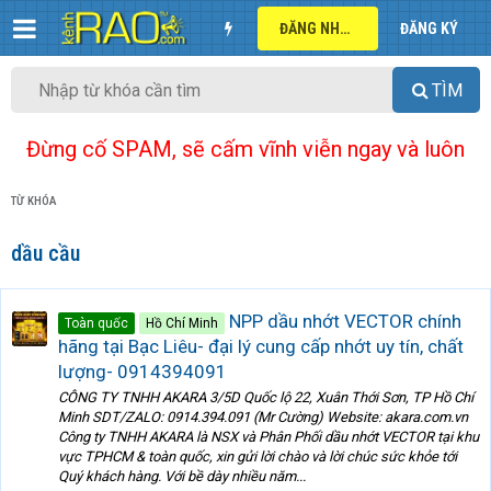
ĐĂNG NHẬP
ĐĂNG KÝ
TÌM
Đừng cố SPAM, sẽ cấm vĩnh viễn ngay và luôn
TỪ KHÓA
dầu cầu
NPP dầu nhớt VECTOR chính
Toàn quốc
Hồ Chí Minh
hãng tại Bạc Liêu- đại lý cung cấp nhớt uy tín, chất
lượng- 0914394091
CÔNG TY TNHH AKARA 3/5D Quốc lộ 22, Xuân Thới Sơn, TP Hồ Chí
Minh SDT/ZALO: 0914.394.091 (Mr Cường) Website: akara.com.vn
Công ty TNHH AKARA là NSX và Phân Phối dầu nhớt VECTOR tại khu
vực TPHCM & toàn quốc, xin gửi lời chào và lời chúc sức khỏe tới
Quý khách hàng. Với bề dày nhiều năm...