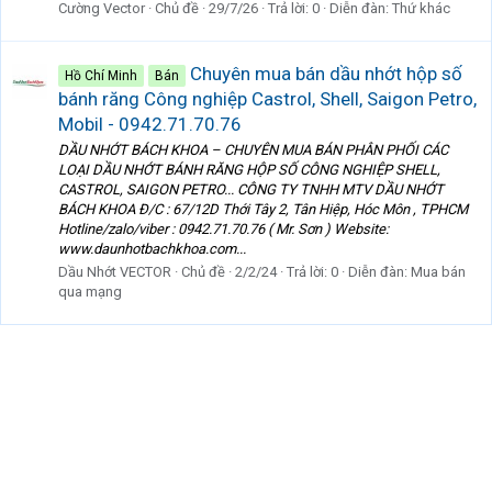
Cường Vector
Chủ đề
29/7/26
Trả lời: 0
Diễn đàn:
Thứ khác
Chuyên mua bán dầu nhớt hộp số
Hồ Chí Minh
Bán
bánh răng Công nghiệp Castrol, Shell, Saigon Petro,
Mobil - 0942.71.70.76
DẦU NHỚT BÁCH KHOA – CHUYÊN MUA BÁN PHÂN PHỐI CÁC
LOẠI DẦU NHỚT BÁNH RĂNG HỘP SỐ CÔNG NGHIỆP SHELL,
CASTROL, SAIGON PETRO... CÔNG TY TNHH MTV DẦU NHỚT
BÁCH KHOA Đ/C : 67/12D Thới Tây 2, Tân Hiệp, Hóc Môn , TPHCM
Hotline/zalo/viber : 0942.71.70.76 ( Mr. Sơn ) Website:
www.daunhotbachkhoa.com...
Dầu Nhớt VECTOR
Chủ đề
2/2/24
Trả lời: 0
Diễn đàn:
Mua bán
qua mạng